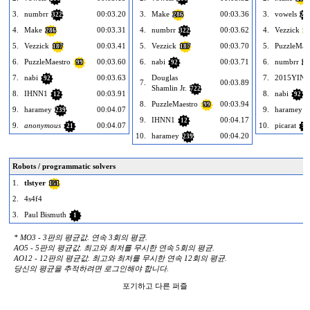
3.
numbrr
00:03.20
3.
Make
00:03.36
3.
vowels
322
286
21
4.
Make
00:03.31
4.
numbrr
00:03.62
4.
Vezzick
286
322
18
5.
Vezzick
00:03.41
5.
Vezzick
00:03.70
5.
PuzzleMae
187
187
6.
PuzzleMaestro
00:03.60
6.
nabi
00:03.71
6.
numbrr
99
92
32
7.
nabi
00:03.63
Douglas
7.
2015YINJ
92
7.
00:03.89
Shamlin Jr.
722
8.
IHNN1
00:03.91
8.
nabi
12
92
8.
PuzzleMaestro
00:03.94
99
9.
haramey
00:04.07
9.
haramey
239
2
9.
IHNN1
00:04.17
12
9.
anonymous
00:04.07
10.
picarat
21
55
10.
haramey
00:04.20
239
Robots / programmatic solvers
1.
tlstyer
151
2.
4s4f4
3.
Paul Bismuth
1
* MO3 - 3판의 평균값. 연속 3회의 평균.
AO5 - 5판의 평균값. 최고와 최저를 무시한 연속 5회의 평균.
AO12 - 12판의 평균값. 최고와 최저를 무시한 연속 12회의 평균.
당신의 평균을 추적하려면 로그인해야 합니다.
포기하고 다른 퍼즐