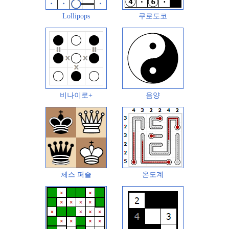
Lollipops
쿠로도코
비나이로+
음양
체스 퍼즐
온도계