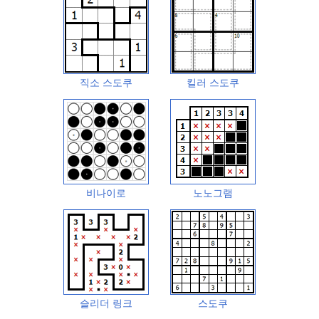
직소 스도쿠
킬러 스도쿠
비나이로
노노그램
슬리더 링크
스도쿠