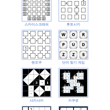
스카이스크래퍼
후토시키
렌조쿠
단어 찾기 게임
샤카샤카
카쿠로