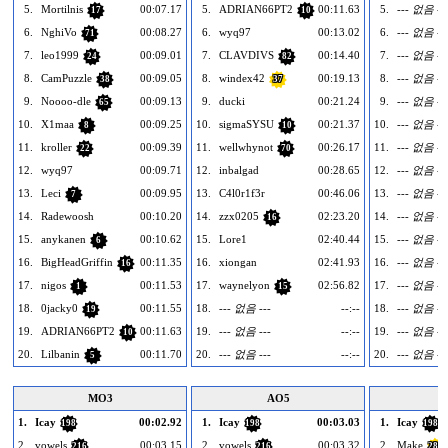
5.
Mortilnis
00:07.17
5.
ADRIAN66PT2
00:11.63
5.
--- 없음 --
17
10
6.
NghiVo
00:08.27
6.
wyq97
00:13.02
6.
--- 없음 --
71
7.
leo1999
00:09.01
7.
CLAVDIVS
00:14.40
7.
--- 없음 --
24
82
8.
CamPuzzle
00:09.05
8.
windex42
00:19.13
8.
--- 없음 --
38
37
9.
Noooo-dle
00:09.13
9.
ducki
00:21.24
9.
--- 없음 --
65
10.
X1maa
00:09.25
10.
sigmaSYSU
00:21.37
10.
--- 없음 --
8
10
11.
kroller
00:09.39
11.
wellwhynot
00:26.17
11.
--- 없음 --
22
70
12.
wyq97
00:09.71
12.
inbalgad
00:28.65
12.
--- 없음 --
13.
Leci
00:09.95
13.
C4l0r1f3r
00:46.06
13.
--- 없음 --
7
14.
Radewoosh
00:10.20
14.
zzx0205
02:23.20
14.
--- 없음 --
16
15.
anykanen
00:10.62
15.
Lore1
02:40.44
15.
--- 없음 --
6
16.
BigHeadGriffin
00:11.35
16.
xiongan
02:41.93
16.
--- 없음 --
16
17.
nigos
00:11.53
17.
waynelyon
02:56.82
17.
--- 없음 --
1
15
18.
0jacky0
00:11.55
18.
--- 없음 ---
--:--
18.
--- 없음 --
19
19.
ADRIAN66PT2
00:11.63
19.
--- 없음 ---
--:--
19.
--- 없음 --
10
20.
Lilbanin
00:11.70
20.
--- 없음 ---
--:--
20.
--- 없음 --
5
MO3
AO5
A
1.
Icay
00:02.92
1.
Icay
00:03.03
1.
Icay
198
198
198
2.
vowels
00:03.15
2.
vowels
00:03.32
2.
Make
216
216
286