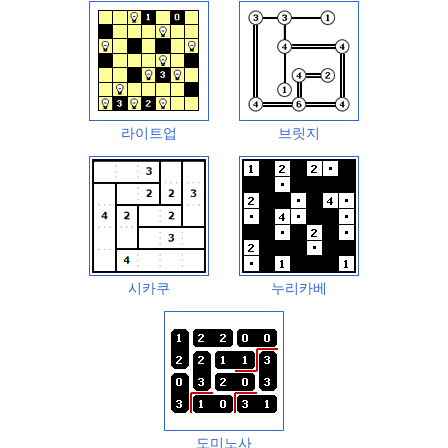
라이트업
브릿지
시카쿠
누리카베
도미노사