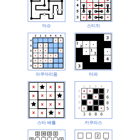
마슈
스티치
아쿠아리움
타파
스타 배틀
카쿠라스