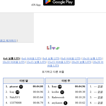
iOS App
광고 제거하기
|
Report This Ad
6x6 보통 LITS
|
6x6 어려움 LITS
|
8x8 보통 LITS
|
8x8 어려움 LITS
|
10x10 보통 LITS
|
10x10 어려움 LITS
|
15x15 보통 LITS
|
15x15 어려움 LITS
|
20x20 보통 LITS
|
20x20 어
려움 LITS
포기하고 다른 퍼즐
이번 달
이번 주
1.
picarat
00:04.00
1.
Icay
00:04.96
1.
--- 없음 --
55
198
2.
Icay
00:04.96
2.
kroller
00:09.39
2.
--- 없음 --
198
22
3.
NaluXV1
00:05.64
3.
Radewoosh
00:10.20
3.
--- 없음 --
4.
1337N008
00:06.79
4.
anykanen
00:10.62
4.
--- 없음 --
6