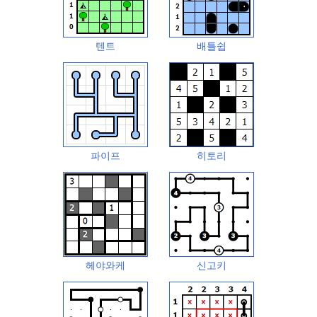
텐트
배틀쉽
파이프
히토리
헤야와케
신고키