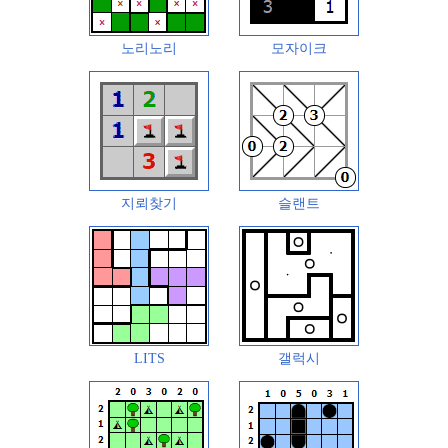
노리노리
모자이크
지뢰찾기
슬랜트
LITS
갤럭시