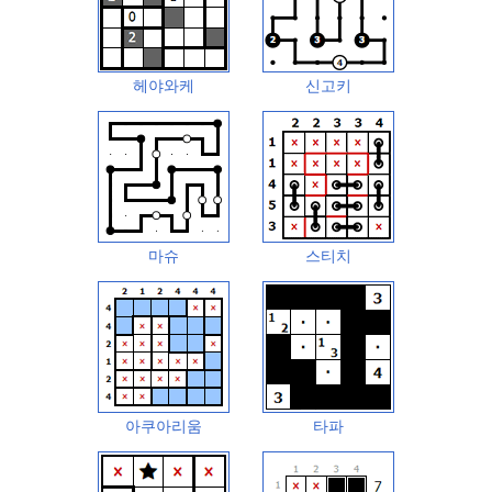
헤야와케
신고키
마슈
스티치
아쿠아리움
타파