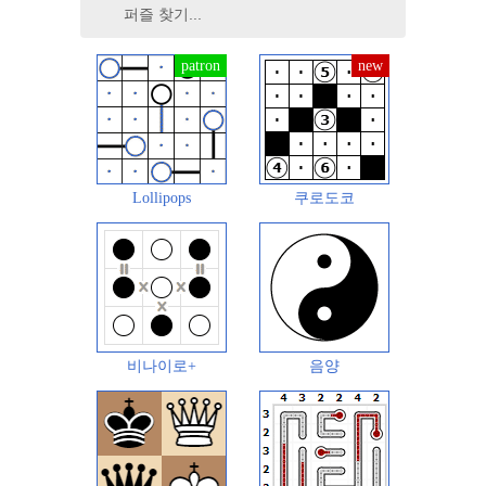
Lollipops
쿠로도코
비나이로+
음양