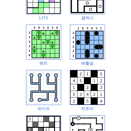
LITS
갤럭시
텐트
배틀쉽
파이프
히토리