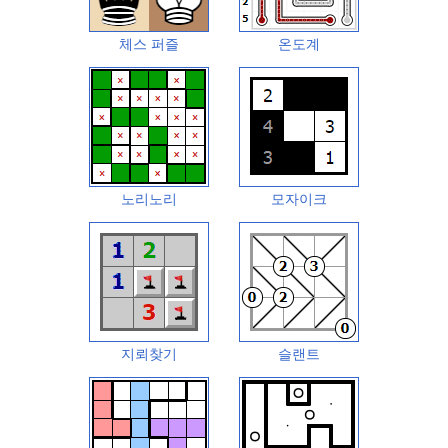
체스 퍼즐
온도계
노리노리
모자이크
지뢰찾기
슬랜트