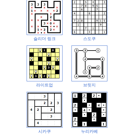
슬리더 링크
스도쿠
라이트업
브릿지
시카쿠
누리카베