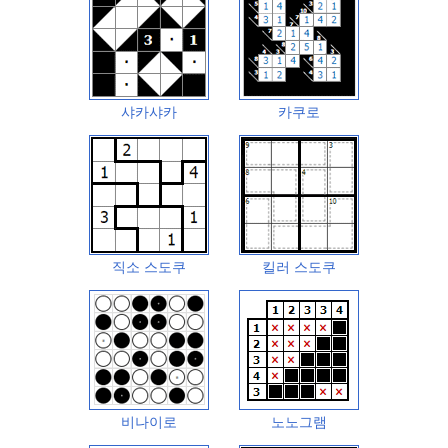
샤카샤카
카쿠로
직소 스도쿠
킬러 스도쿠
비나이로
노노그램