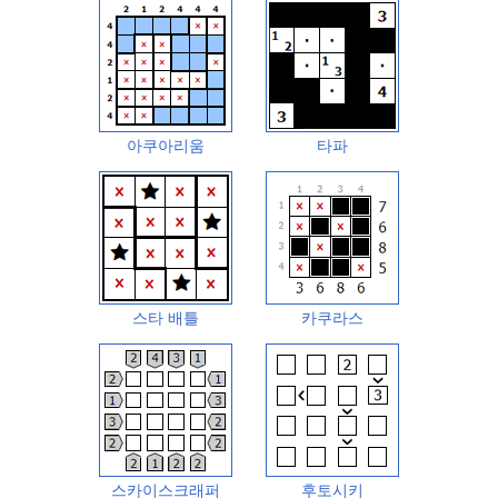
아쿠아리움
타파
스타 배틀
카쿠라스
스카이스크래퍼
후토시키