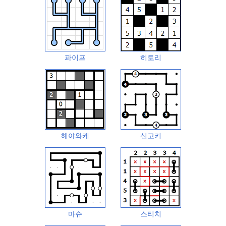
파이프
히토리
헤야와케
신고키
마슈
스티치