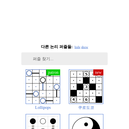
다른 논리 퍼즐들:
hide
show
Lollipops
쿠로도코