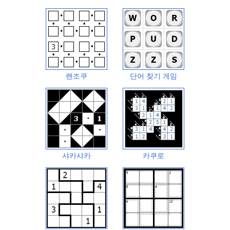
렌조쿠
단어 찾기 게임
샤카샤카
카쿠로