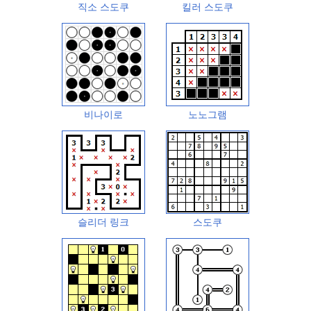
직소 스도쿠
킬러 스도쿠
비나이로
노노그램
슬리더 링크
스도쿠