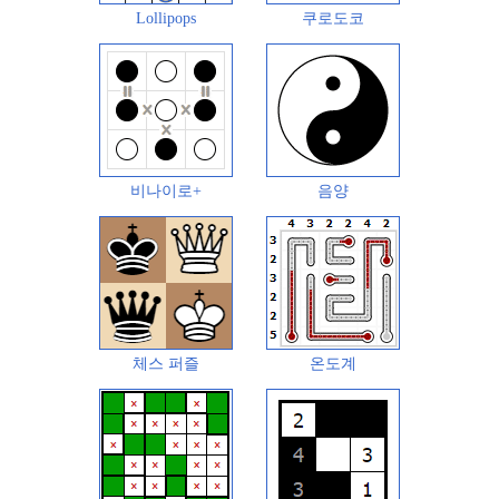
Lollipops
쿠로도코
비나이로+
음양
체스 퍼즐
온도계