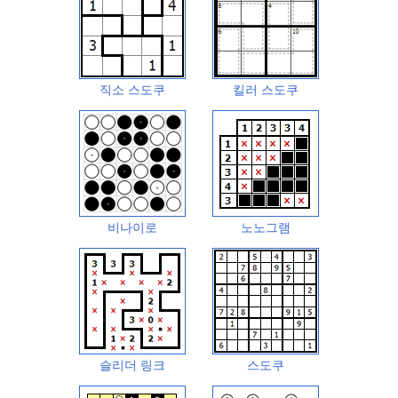
직소 스도쿠
킬러 스도쿠
비나이로
노노그램
슬리더 링크
스도쿠