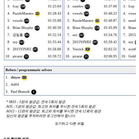
3.
Icay
01:25.64
3.
numbrr
01:37.00
3.
Icay
198
322
1
4.
PuzzleMaestro
01:28.43
4.
vowels
01:40.23
4.
vowels
99
216
5.
vowels
01:35.88
5.
PuzzleMaestro
01:40.87
5.
numbr
216
99
6.
Brian Murphy
01:40.59
6.
Brian Murphy
01:45.99
6.
Brian 
118
118
7.
강일출
01:52.14
7.
soy
01:54.76
7.
2015Y
185
162
8.
soy
01:55.44
8.
2015YINJ02
01:59.42
8.
soy
162
187
16
9.
2015YINJ02
01:56.60
9.
Vezzick
02:02.51
9.
scott8
187
187
10.
picarat
01:59.72
10.
picarat
02:06.95
10.
GoldC
55
55
Robots / programmatic solvers
1.
tlstyer
151
2.
4s4f4
3.
Paul Bismuth
1
* MO3 - 3판의 평균값. 연속 3회의 평균.
AO5 - 5판의 평균값. 최고와 최저를 무시한 연속 5회의 평균.
AO12 - 12판의 평균값. 최고와 최저를 무시한 연속 12회의 평균.
당신의 평균을 추적하려면 로그인해야 합니다.
포기하고 다른 퍼즐
순위 확인할 부문