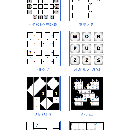
스카이스크래퍼
후토시키
렌조쿠
단어 찾기 게임
샤카샤카
카쿠로