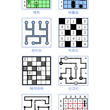
텐트
배틀쉽
파이프
히토리
헤야와케
신고키