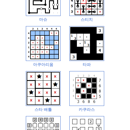
마슈
스티치
아쿠아리움
타파
스타 배틀
카쿠라스